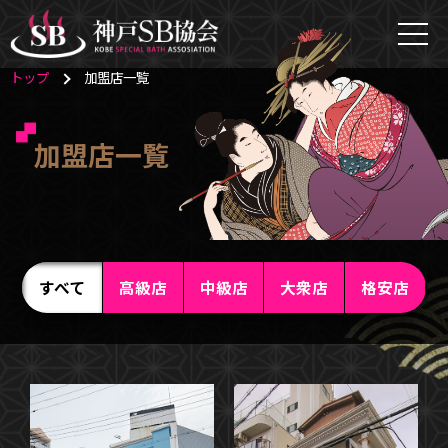
トップ
加盟店一覧
加盟店一覧
すべて
高級店
中級店
大衆店
格安店