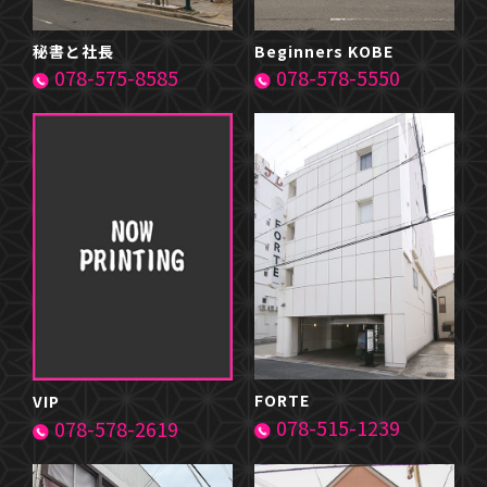
秘書と社長
Beginners KOBE
078-575-8585
078-578-5550
FORTE
VIP
078-515-1239
078-578-2619